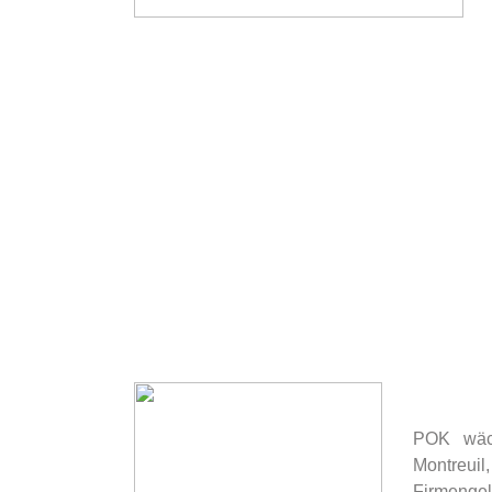
POK wäch
Montreu
Firmengel