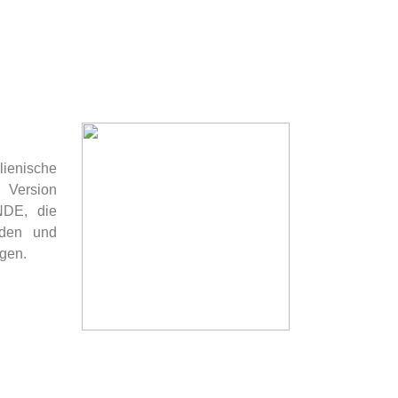
lienische
 Version
NDE, die
nden und
igen.