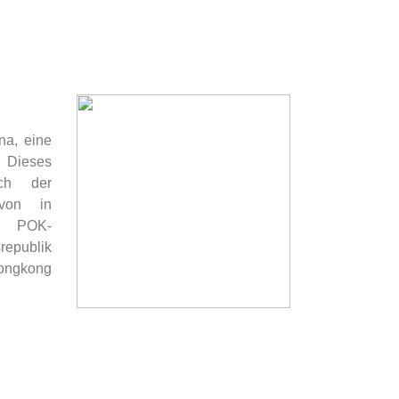
na, eine
eses
ch der
 von in
en POK-
epublik
ongkong