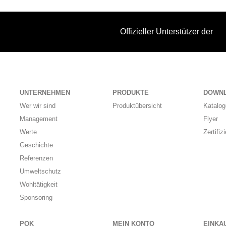
Offizieller Unterstützer der
UNTERNEHMEN
PRODUKTE
DOWN
Wer wir sind
Produktübersicht
Katalog
Management
Flyer
Werte
Zertifiz
Geschichte
Referenzen
Umweltschutz
Wohltätigkeit
Sponsoring
POK
MEIN KONTO
EINKA