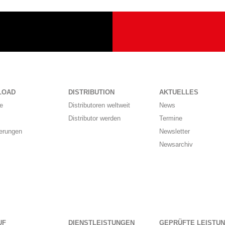
LOAD
DISTRIBUTION
AKTUELLES
e
Distributoren weltweit
News
Distributor werden
Termine
ierungen
Newsletter
Newsarchiv
UF
DIENSTLEISTUNGEN
GEPRÜFTE LEISTU