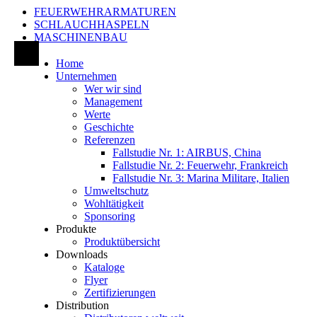
FEUERWEHRARMATUREN
SCHLAUCHHASPELN
MASCHINENBAU
Home
Unternehmen
Wer wir sind
Management
Werte
Geschichte
Referenzen
Fallstudie Nr. 1: AIRBUS, China
Fallstudie Nr. 2: Feuerwehr, Frankreich
Fallstudie Nr. 3: Marina Militare, Italien
Umweltschutz
Wohltätigkeit
Sponsoring
Produkte
Produktübersicht
Downloads
Kataloge
Flyer
Zertifizierungen
Distribution