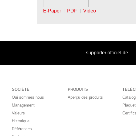
E-Paper
|
PDF
|
Video
supporter officiel de
SOCIÉTÉ
PRODUITS
TÉLÉ
Qui sommes nous
Aperçu des produits
Catalo
Management
Plaquet
Valeurs
Certific
Historique
Références