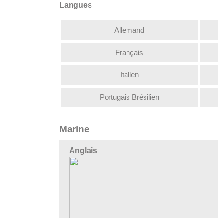
Langues
Allemand
Français
Italien
Portugais Brésilien
Marine
Anglais