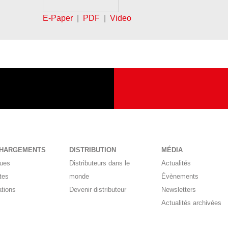
E-Paper
|
PDF
|
Video
CHARGEMENTS
DISTRIBUTION
MÉDIA
gues
Distributeurs dans le
Actualités
tes
monde
Évènements
ations
Devenir distributeur
Newsletters
Actualités archivées