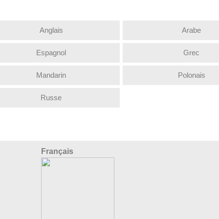
Anglais
Arabe
Espagnol
Grec
Mandarin
Polonais
Russe
Français