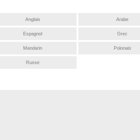
Anglais
Arabe
Espagnol
Grec
Mandarin
Polonais
Russe