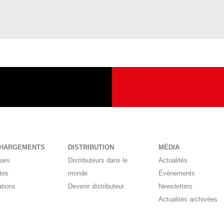
CHARGEMENTS
DISTRIBUTION
MÉDIA
gues
Distributeurs dans le
Actualités
tes
monde
Évènements
ations
Devenir distributeur
Newsletters
Actualités archivées