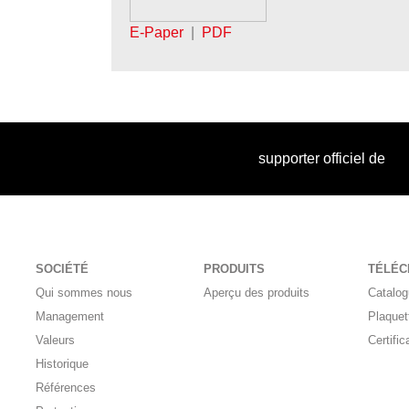
E-Paper
|
PDF
supporter officiel de
SOCIÉTÉ
PRODUITS
TÉLÉ
Qui sommes nous
Aperçu des produits
Catalo
Management
Plaquet
Valeurs
Certific
Historique
Références