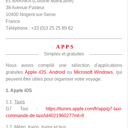
EL BARAKA (Cuisine Marocaine)
38 Avenue Pasteur
10400 Nogent-sur-Seine
France
Téléphone : +33 (0)3 25 25 89 82
APPS
Simples et gratuites
Nous avons compilé une sélection d'applications
gratuites
Apple iOS
,
Android
ou
Microsoft Windows
, qui
peuvent être utiles pour organiser votre voyage.
1. Apple iOS
1.1.
Taxis
G7 Taxi :
https://itunes.apple.com/fr/app/g7-taxi-
commande-de-taxi/id402196027?mt=8
1.2.
Métro, trains, trams et bus