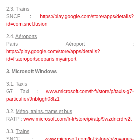
2.3.
Trains
SNCF :
https://play.google.com/store/apps/details?
id=com.sncf.fusion
2.4.
Aéroports
Paris Aéroport :
https://play.google.com/store/apps/details?
id=fr.aeroportsdeparis.myairport
3. Microsoft Windows
3.1.
Taxis
G7 Taxi :
www.microsoft.com/fr-fr/store/p/taxis-g7-
particulier/9nblggh08lz1
3.2.
Métro, trains, trams et bus
RATP :
www.microsoft.com/fr-fr/store/p/ratp/9wzdncrdrv2t
3.3.
Trains
SNCF :
www.microsoft.com/fr-fr/store/p/voyages-