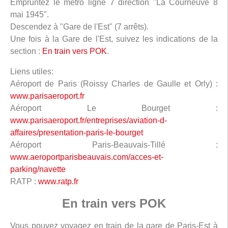
Empruntez le métro ligne 7 direction "La Courneuve 8
mai 1945".
Descendez à "Gare de l'Est" (7 arrêts).
Une fois à la Gare de l'Est, suivez les indications de la
section :
En train vers POK
.
Liens utiles:
Aéroport de Paris (Roissy Charles de Gaulle et Orly) :
www.parisaeroport.fr
Aéroport Le Bourget :
www.parisaeroport.fr/entreprises/aviation-d-
affaires/presentation-paris-le-bourget
Aéroport Paris-Beauvais-Tillé :
www.aeroportparisbeauvais.com/acces-et-
parking/navette
RATP :
www.ratp.fr
En train vers POK
Vous pouvez voyagez en train de la gare de Paris-Est à