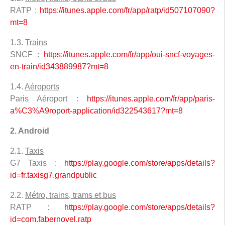
RATP :
https://itunes.apple.com/fr/app/ratp/id507107090?
mt=8
1.3.
Trains
SNCF :
https://itunes.apple.com/fr/app/oui-sncf-voyages-
en-train/id343889987?mt=8
1.4.
Aéroports
Paris Aéroport :
https://itunes.apple.com/fr/app/paris-
a%C3%A9roport-application/id322543617?mt=8
2. Android
2.1.
Taxis
G7 Taxis :
https://play.google.com/store/apps/details?
id=fr.taxisg7.grandpublic
2.2.
Métro, trains, trams et bus
RATP :
https://play.google.com/store/apps/details?
id=com.fabernovel.ratp