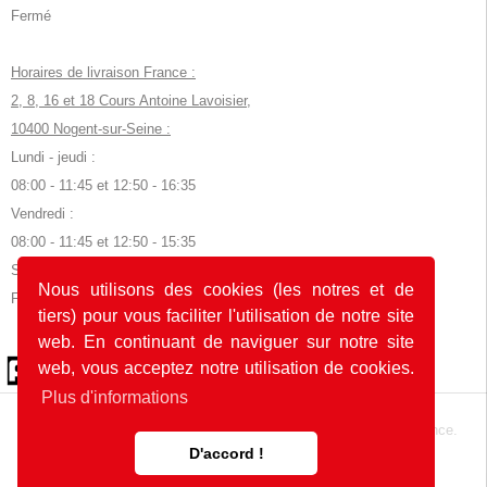
Fermé
Horaires de livraison France :
2, 8, 16 et 18 Cours Antoine Lavoisier,
10400 Nogent-sur-Seine :
Lundi - jeudi :
08:00 - 11:45 et 12:50 - 16:35
Vendredi :
08:00 - 11:45 et 12:50 - 15:35
Samedi, dimanche et jours fériés :
Nous utilisons des cookies (les notres et de
Fermé
tiers) pour vous faciliter l'utilisation de notre site
web. En continuant de naviguer sur notre site
© 2026 by POK
web, vous acceptez notre utilisation de cookies.
Plus d'informations
Le site web a été développé avec
en Allemagne et en France.
D'accord !