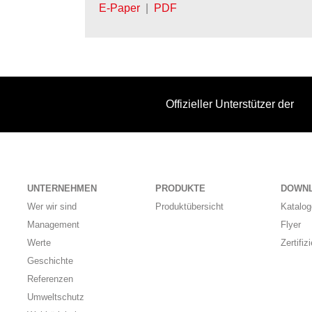
E-Paper
|
PDF
Offizieller Unterstützer der
UNTERNEHMEN
PRODUKTE
DOWN
Wer wir sind
Produktübersicht
Katalog
Management
Flyer
Werte
Zertifiz
Geschichte
Referenzen
Umweltschutz