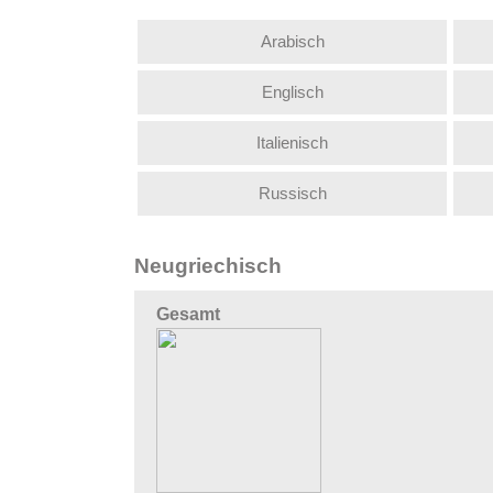
Arabisch
Englisch
Italienisch
Russisch
Neugriechisch
Gesamt